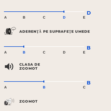
D
A
B
C
D
E
ADERENŢĂ PE SUPRAFEŢE UMEDE
B
A
B
C
D
E
CLASA DE
ZGOMOT
B
A
B
C
ZGOMOT