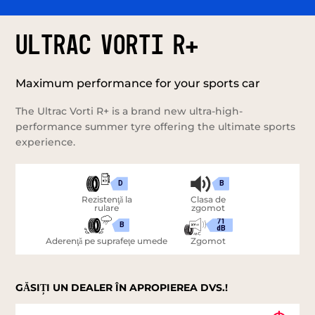
ULTRAC VORTI R+
Maximum performance for your sports car
The Ultrac Vorti R+ is a brand new ultra-high-
performance summer tyre offering the ultimate sports
experience.
D
B
Rezistenţă la
Clasa de
rulare
zgomot
71
B
dB
Aderenţă pe suprafeţe umede
Zgomot
GĂSIȚI UN DEALER ÎN APROPIEREA DVS.!