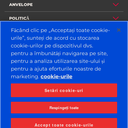
ANVELOPE
POLITICĂ
Făcând clic pe „Acceptați toate cookie-
COMPANIE
urile”, sunteți de acord cu stocarea
cookie-urilor pe dispozitivul dvs.
pentru a îmbunătăți navigarea pe site,
RĂMÂNEŢI CONECTAT
pentru a analiza utilizarea site-ului și
Facebook
YouTube
pentru a ajuta eforturile noastre de
Instagram
LinkedIn
marketing.
cookie-urile
Setări cookie-uri
© 2026 APOLLO TYRES LTD
TOATE DREPTURILE REZERVATE
Respingeți toate
Accept toate cookie-urile