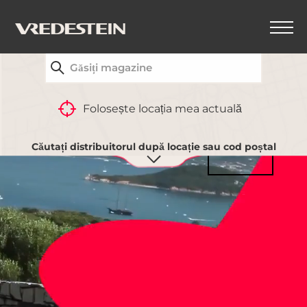
GĂSEȘTE CEL MAI APROPIAT DISTRIBUITOR
VREDESTEIN
Folosește locația mea actuală
Căutați distribuitorul după locație sau cod poștal
VEZI