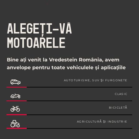
ALEGEŢI-VĂ
MOTOARELE
Bine aţi venit la Vredestein România, avem
anvelope pentru toate vehiculele şi aplicaţiile
AUTOTURISME, SUV ŞI FURGONETE
CLASIC
BICICLETĂ
AGRICULTURĂ ŞI INDUSTRIE