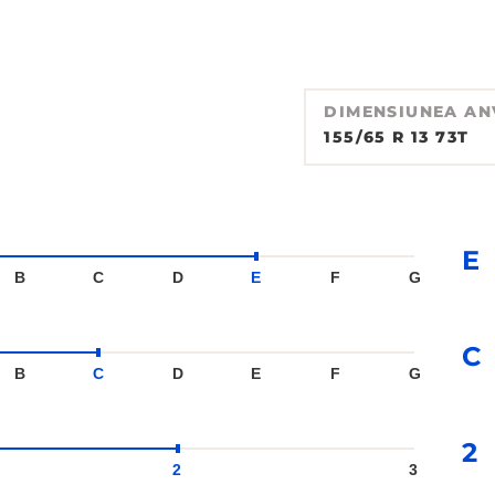
DIMENSIUNEA AN
155/65 R 13 73T
E
B
C
D
E
F
G
C
B
C
D
E
F
G
2
2
3