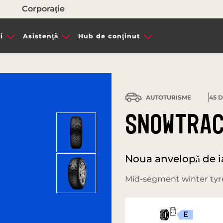
Corporaţie
i
Asistenţă
Hub de conţinut
AUTOTURISME
45
D
SNOWTRAC
Noua anvelopă de ia
Mid-segment winter tyre
E