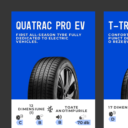
QUATRAC PRO EV
T-T
FIRST ALL-SEASON TYRE FULLY
CONFORTA
DEDICATED TO ELECTRIC
PUNCT D
VEHICLES.
O REZER
SPORITĂ
12
TOATE
17 DIMEN
DIMENSIUNE
ANOTIMPURILE
(I)
D
B
70 db
B
C