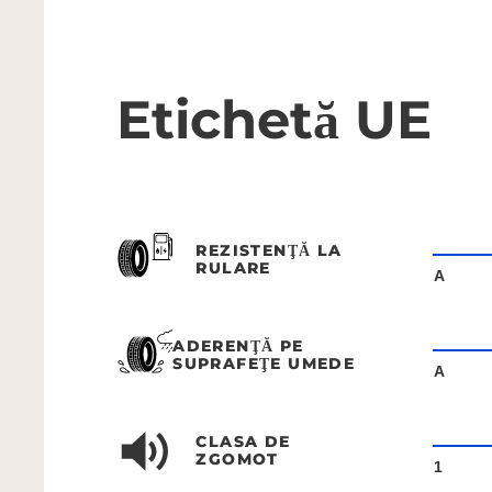
Etichetă UE
REZISTENŢĂ LA
RULARE
A
ADERENŢĂ PE
SUPRAFEŢE UMEDE
A
CLASA DE
ZGOMOT
1