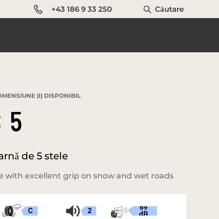
+43 186 9 33 250
Căutare
IMENSIUNE (I) DISPONIBIL
 5
rnă de 5 stele
 with excellent grip on snow and wet roads
69
C
2
dB