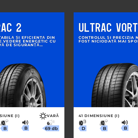
RAC 2
ULTRAC VOR
BILĂ ȘI EFICIENTĂ DIN
CONTROLUL ŞI PRECIZIA 
E VEDERE ENERGETIC CU
FOST NICIODATĂ MAI SPO
VĂ DE SIGURANȚĂ
SIUNE (I)
VARĂ
41 DIMENSIUNE (I)
B
B
69 db
B
B
D