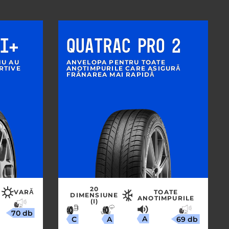
TI+
QUATRAC PRO 2
NU AU
ANVELOPA PENTRU TOATE
RTIVE
ANOTIMPURILE CARE ASIGURĂ
FRÂNAREA MAI RAPIDĂ
20
VARĂ
TOATE
DIMENSIUNE
ANOTIMPURILE
(I)
70 db
A
69 db
A
C