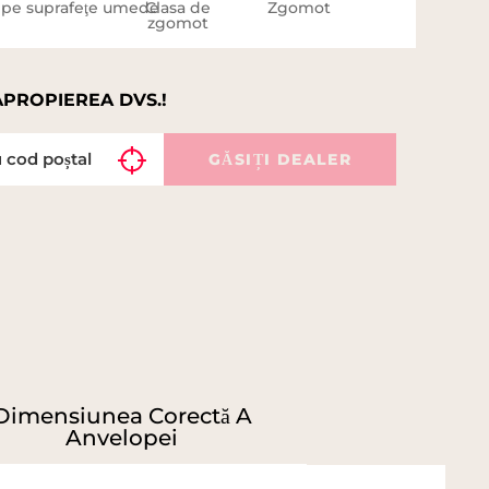
 pe suprafeţe umede
Clasa de
Zgomot
zgomot
APROPIEREA DVS.!
GĂSIȚI DEALER
Dimensiunea Corectă A
Anvelopei