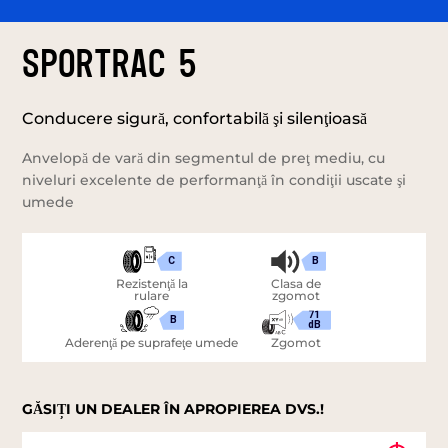
SPORTRAC 5
Conducere sigură, confortabilă şi silenţioasă
Anvelopă de vară din segmentul de preţ mediu, cu
niveluri excelente de performanţă în condiţii uscate şi
umede
C
B
Rezistenţă la
Clasa de
rulare
zgomot
71
B
dB
Aderenţă pe suprafeţe umede
Zgomot
GĂSIȚI UN DEALER ÎN APROPIEREA DVS.!