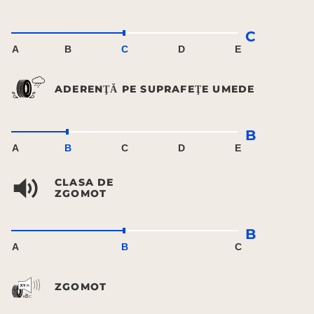
C
A
B
C
D
E
ADERENŢĂ PE SUPRAFEŢE UMEDE
B
A
B
C
D
E
CLASA DE
ZGOMOT
B
A
B
C
ZGOMOT