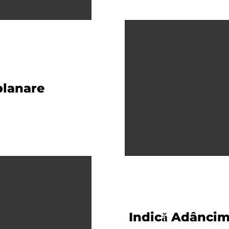
planare
Indică Adâncim