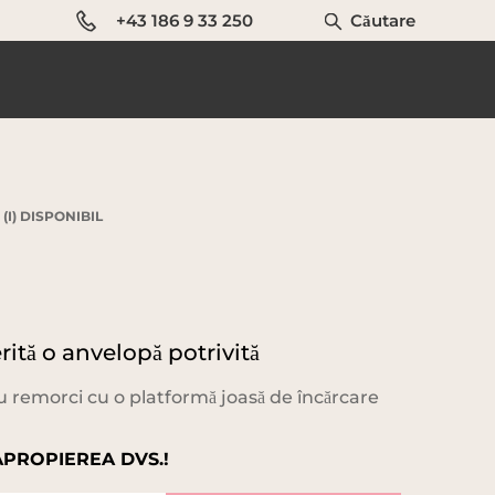
+43 186 9 33 250
Căutare
(I) DISPONIBIL
ită o anvelopă potrivită
u remorci cu o platformă joasă de încărcare
APROPIEREA DVS.!