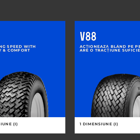
V88
NG SPEED WITH
ACȚIONEAZĂ BLÂND PE PE
TY & COMFORT
ARE O TRACȚIUNE SUFICI
IUNE (I)
1 DIMENSIUNE (I)