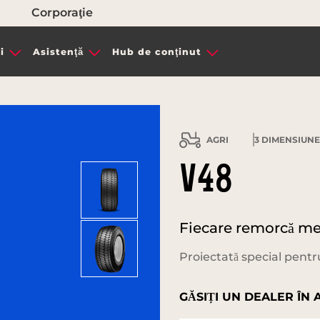
Corporaţie
i
Asistenţă
Hub de conţinut
AGRI
3
DIMENSIUNE 
V48
Fiecare remorcă mer
Proiectată special pentr
GĂSIȚI UN DEALER ÎN 