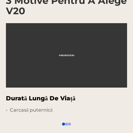
3 Motive Pentru A Alege
V20
Durată Lungă De Viață
M
Carcasă puternică