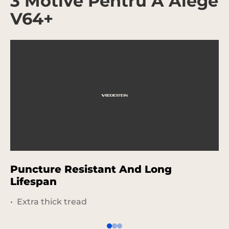
3 Motive Pentru A Alege
V64+
Puncture Resistant And Long
P
Lifespan
Extra thick tread