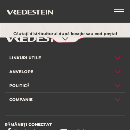
Folosește locația mea actuală
ÎNAPOI
Căutați distribuitorul după locație sau cod poștal
LINKURI UTILE
ANVELOPE
POLITICĂ
COMPANIE
RĂMÂNEŢI CONECTAT